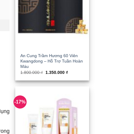
An Cung Trầm Hương 60 Viên
Kwangdong – Hỗ Trợ Tuần Hoàn
Máu
Giá
Giá
1.800.000
₫
1.350.000
₫
gốc
hiện
là:
tại
1.800.000 ₫.
là:
1.350.000 ₫.
-17%
dụng
rong