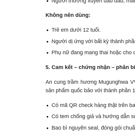
Người thường xuyên đau đầu, mất n
Không nên dùng:
Trẻ em dưới 12 tuổi.
Người dị ứng với bất kỳ thành ph
Phụ nữ đang mang thai hoặc cho co
5. Cam kết – chứng nhận – phân bi
An cung trầm hương Mugunghwa VVI
sản phẩm quốc bảo với thành phần 1
Có mã QR check hàng thật trên ba
Có tem chống giả và hướng dẫn sử
Bao bì nguyên seal, đóng gói chu