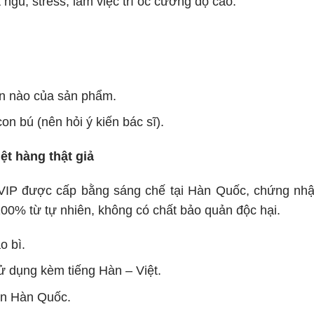
gủ, stress, làm việc trí óc cường độ cao.
ần nào của sản phẩm.
n bú (nên hỏi ý kiến bác sĩ).
ệt hàng thật giả
P được cấp bằng sáng chế tại Hàn Quốc, chứng nhậ
00% từ tự nhiên, không có chất bảo quản độc hại.
o bì.
 dụng kèm tiếng Hàn – Việt.
ẩn Hàn Quốc.