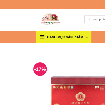
Skip
to
content
Tìm
kiếm:
DANH MỤC SẢN PHẨM
-17%