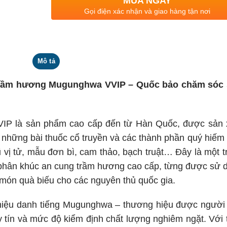
MUA NGAY
Gọi điện xác nhận và giao hàng tận nơi
Mô tả
g trầm hương Mugunghwa VVIP – Quốc bảo chăm sóc
P là sản phẩm cao cấp đến từ Hàn Quốc, được sản 
a những bài thuốc cổ truyền và các thành phần quý hiếm
 vị tử, mẫu đơn bì, cam thảo, bạch truật… Đây là một t
phân khúc an cung trầm hương cao cấp, từng được sử 
 món quà biếu cho các nguyên thủ quốc gia.
hiệu danh tiếng Mugunghwa – thương hiệu được người
y tín và mức độ kiểm định chất lượng nghiêm ngặt. Với t