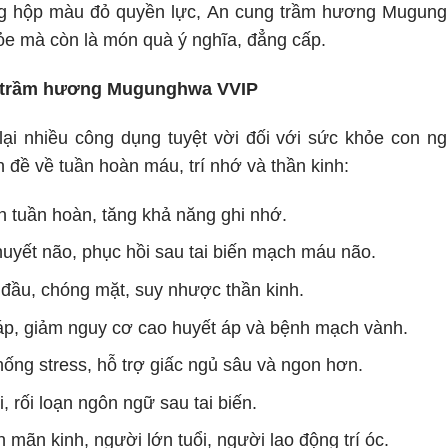
rong hộp màu đỏ quyền lực, An cung trầm hương Mugun
hỏe mà còn là món quà ý nghĩa, đẳng cấp.
g trầm hương Mugunghwa VVIP
i nhiều công dụng tuyệt vời đối với sức khỏe con ng
n đề về tuần hoàn máu, trí nhớ và thần kinh:
ện tuần hoàn, tăng khả năng ghi nhớ.
huyết não, phục hồi sau tai biến mạch máu não.
u đầu, chóng mặt, suy nhược thần kinh.
 áp, giảm nguy cơ cao huyết áp và bệnh mạch vành.
chống stress, hỗ trợ giấc ngủ sâu và ngon hơn.
, rối loạn ngôn ngữ sau tai biến.
n mãn kinh, người lớn tuổi, người lao động trí óc.