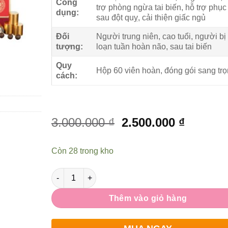
Công
trợ phòng ngừa tai biến, hỗ trợ phục
dụng:
sau đột quỵ, cải thiện giấc ngủ
Đối
Người trung niên, cao tuổi, người bị 
tượng:
loạn tuần hoàn não, sau tai biến
Quy
Hộp 60 viên hoàn, đóng gói sang tr
cách:
Giá
Giá
3.000.000
₫
2.500.000
₫
gốc
hiện
là:
tại
Còn 28 trong kho
3.000.000 ₫.
là:
2.500.0
Số lượng
Thêm vào giỏ hàng