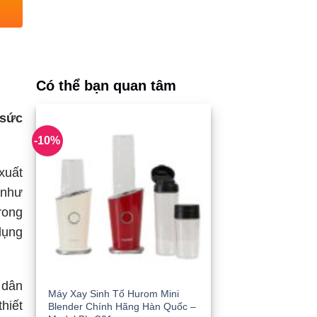
Có thể bạn quan tâm
 sức
-10%
xuất
 như
rong
dụng
 dân
Máy Xay Sinh Tố Hurom Mini
hiết
Blender Chính Hãng Hàn Quốc –