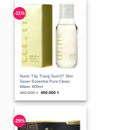
6.000.000 ₫.
-11%
Nước Tẩy Trang Sum37 Skin
Saver Essential Pure Clean
Water 400ml
Giá
Giá
450.000
₫
400.000
₫
gốc
hiện
là:
tại
450.000 ₫.
là:
400.000 ₫.
-25%