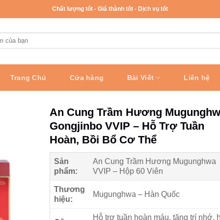
Chất lượng tốt - Giá thành tốt - Dịch vụ tốt
Trang Chủ
Cửa hàng
Bài Viết
Liên hệ
An Cung Trầm Hương Mugungh
Gongjinbo VVIP – Hỗ Trợ Tuần
Hoàn, Bồi Bổ Cơ Thể
Sản
An Cung Trầm Hương Mugunghwa
phẩm:
VVIP – Hộp 60 Viên
Thương
Mugunghwa – Hàn Quốc
hiệu:
Hỗ trợ tuần hoàn máu, tăng trí nhớ, 