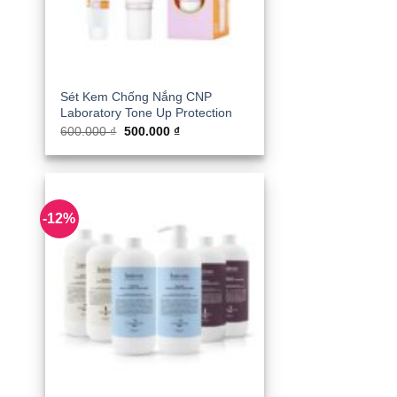
Sét Kem Chống Nắng CNP
Laboratory Tone Up Protection
Giá
Giá
600.000
₫
500.000
₫
gốc
hiện
là:
tại
600.000 ₫.
là:
500.000 ₫.
-12%