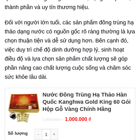
thành phần và uy tín thương hiệu.
Đối với người lớn tuổi, các sản phẩm đông trùng hạ
thảo dạng nước có nguồn gốc rõ ràng thường là lựa
chọn thuận tiện và dễ sử dụng hơn. Bên cạnh đó,
việc duy trì chế độ dinh dưỡng hợp lý, sinh hoạt
điều độ và lựa chọn sản phẩm chất lượng sẽ góp
phần nâng cao chất lượng cuộc sống và chăm sóc
sức khỏe lâu dài.
Nước Đông Trùng Hạ Thảo Hàn
Quốc Kanghwa Gold King 60 Gói
Hộp Gỗ Vàng Chính Hãng
Giá
Giá
1.000.000
₫
1.350.000
₫
gốc
hiện
là:
tại
Số lượng
1.350.000 ₫.
là: