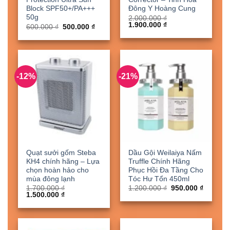
Block SPF50+/PA+++
Đông Y Hoàng Cung
50g
2.000.000
₫
Giá
Giá
1.900.000
₫
Giá
Giá
600.000
₫
500.000
₫
gốc
hiện
gốc
hiện
là:
tại
là:
tại
2.000.000 ₫.
là:
600.000 ₫.
là:
1.900.000 ₫.
500.000 ₫.
-12%
-21%
Quạt sưởi gốm Steba
Dầu Gội Weilaiya Nấm
KH4 chính hãng – Lựa
Truffle Chính Hãng
chọn hoàn hảo cho
Phục Hồi Đa Tầng Cho
mùa đông lạnh
Tóc Hư Tổn 450ml
Giá
Giá
1.700.000
₫
1.200.000
₫
950.000
₫
Giá
Giá
gốc
hiện
1.500.000
₫
gốc
hiện
là:
tại
là:
tại
1.200.000 ₫.
là:
1.700.000 ₫.
là:
950.000
1.500.000 ₫.