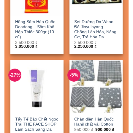
Hồng Sâm Hàn Quốc
Set Dưỡng Da Whoo
Deadong – Sâm Khô
Đỏ Jinyulhyang –
Hộp Thiếc 300gr (10
Chống Lão Hóa, Nâng
củ)
Cơ, Trẻ Hóa Da
3.500.000
₫
2.500.000
₫
Giá
Giá
Giá
Giá
3.050.000
₫
2.250.000
₫
gốc
hiện
gốc
hiện
là:
tại
là:
tại
3.500.000 ₫.
là:
2.500.000 ₫.
là:
3.050.000 ₫.
2.250.000 ₫.
-27%
-5%
Tẩy Tế Bào Chết Ngọc
Chăn điện Hàn Quốc
Trai THE FACE SHOP
Hanil chất vải Cotton
Làm Sạch Sáng Da
Giá
Giá
950.000
₫
900.000
₫