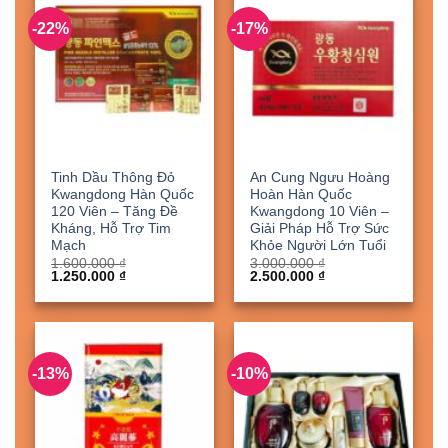
-22%
-17%
Tinh Dầu Thông Đỏ
An Cung Ngưu Hoàng
Kwangdong Hàn Quốc
Hoàn Hàn Quốc
120 Viên – Tăng Đề
Kwangdong 10 Viên –
Kháng, Hỗ Trợ Tim
Giải Pháp Hỗ Trợ Sức
Mạch
Khỏe Người Lớn Tuổi
1.600.000
₫
3.000.000
₫
Giá
Giá
Giá
Giá
1.250.000
₫
2.500.000
₫
gốc
hiện
gốc
hiện
là:
tại
là:
tại
1.600.000 ₫.
là:
3.000.000 ₫.
là:
1.250.000 ₫.
2.500.000 ₫.
-13%
-10%