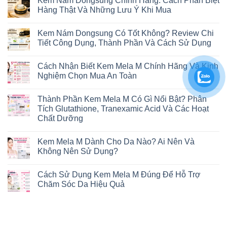
Kem Nám Dongsung Chính Hãng: Cách Phân Biệt
Hàng Thật Và Những Lưu Ý Khi Mua
Không
có
Kem Nám Dongsung Có Tốt Không? Review Chi
bình
luận
Tiết Công Dụng, Thành Phần Và Cách Sử Dụng
ở
Kem
Không
Nám
có
Cách Nhận Biết Kem Mela M Chính Hãng Và Kinh
Dongsung
bình
Chính
luận
Nghiệm Chọn Mua An Toàn
Hãng:
ở
Cách
Kem
Không
Phân
Nám
có
Thành Phần Kem Mela M Có Gì Nổi Bật? Phân
Biệt
Dongsung
bình
Hàng
Có
luận
Tích Glutathione, Tranexamic Acid Và Các Hoạt
Thật
Tốt
ở
Chất Dưỡng
Và
Không?
Cách
Những
Review
Nhận
Không
Lưu
Chi
Biết
có
Ý
Tiết
Kem
Kem Mela M Dành Cho Da Nào? Ai Nên Và
bình
Khi
Công
Mela
luận
Không Nên Sử Dụng?
Mua
Dụng,
M
ở
Thành
Chính
Thành
Không
Phần
Hãng
Phần
có
Và
Và
Cách Sử Dụng Kem Mela M Đúng Để Hỗ Trợ
Kem
bình
Cách
Kinh
Mela
luận
Chăm Sóc Da Hiệu Quả
Sử
Nghiệm
M
ở
Dụng
Chọn
Có
Kem
Không
Mua
Gì
Mela
có
An
Nổi
M
bình
Toàn
Bật?
Dành
luận
Phân
Cho
ở