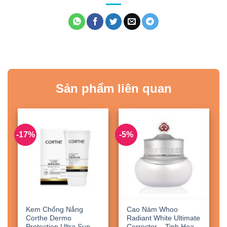
Sản phẩm liên quan
-17%
-5%
Kem Chống Nắng
Cao Nám Whoo
Corthe Dermo
Radiant White Ultimate
Protection Ultra Sun
Corrector – Tinh Hoa