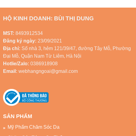
Tích
Da
Cách
Glutathione,
Nào?
Sử
Tranexamic
Ai
Dụng
Acid
Nên
Kem
Và
Và
Mela
HỘ KINH DOANH: BÙI THỊ DUNG
Các
Không
M
Hoạt
Nên
Đúng
Chất
Sử
Để
Dưỡng
Dụng?
Hỗ
MST:
8493912534
Trợ
Chăm
Đăng ký ngày:
23/09/2021
Sóc
Da
Địa chỉ:
Số nhà 3, hẻm 121/39/47, đường Tây Mỗ, Phường
Hiệu
Đại Mỗ, Quận Nam Từ Liêm, Hà Nội
Quả
Hotlie/Zalo:
0386918908
Email:
webhangngoai@gmail.com
SẢN PHẨM
Mỹ Phẩm Chăm Sóc Da