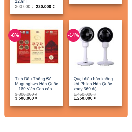
gốc
hiện
120ml
là:
tại
Giá
Giá
300.000
₫
220.000
₫
950.000 ₫.
là:
gốc
hiện
900.000 ₫
là:
tại
300.000 ₫.
là:
220.000 ₫.
-8%
-14%
Tinh Dầu Thông Đỏ
Quạt điều hòa không
Mugunghwa Hàn Quốc
khí Phileo Hàn Quốc
– 180 Viên Cao cấp
xoay 360 độ
3.800.000
₫
1.450.000
₫
Giá
Giá
Giá
Giá
3.500.000
₫
1.250.000
₫
gốc
hiện
gốc
hiện
là:
tại
là:
tại
3.800.000 ₫.
là:
1.450.000 ₫.
là:
3.500.000 ₫.
1.250.000 ₫.