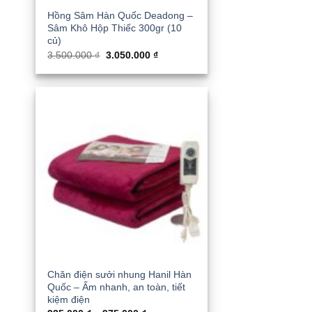
Hồng Sâm Hàn Quốc Deadong –
Sâm Khô Hộp Thiếc 300gr (10
củ)
Giá
Giá
3.500.000
₫
3.050.000
₫
gốc
hiện
là:
tại
3.500.000 ₫.
là:
3.050.000 ₫.
Chăn điện sưởi nhung Hanil Hàn
Quốc – Ấm nhanh, an toàn, tiết
kiệm điện