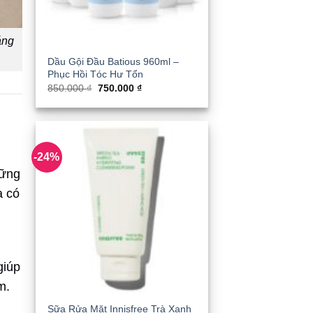
áng
Dầu Gội Đầu Batious 960ml –
Phục Hồi Tóc Hư Tổn
Giá
Giá
850.000
₫
750.000
₫
gốc
hiện
là:
tại
850.000 ₫.
là:
750.000 ₫.
-24%
hững
a có
giúp
m.
Sữa Rửa Mặt Innisfree Trà Xanh