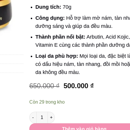
Dung tích:
70g
Công dụng:
Hỗ trợ làm mờ nám, tàn nh
dưỡng sáng và giúp da đều màu.
Thành phần nổi bật:
Arbutin, Acid Kojic,
Vitamin E cùng các thành phần dưỡng d
Loại da phù hợp:
Mọi loại da, đặc biệt l
có dấu hiệu nám, tàn nhang, đồi mồi ho
da không đều màu.
Giá
Giá
650.000
₫
500.000
₫
gốc
hiện
là:
tại
Còn 29 trong kho
650.000 ₫.
là:
500.000 ₫.
Số lượng
Thêm vào giỏ hàng