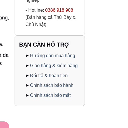
nghiệp
• Hotline:
0386 918 908
ang,
(Bán hàng cả Thứ Bảy &
Chủ Nhật)
a.
BẠN CẦN HỖ TRỢ
à da
➤
Hướng dẫn mua hàng
ặc
➤
Giao hàng & kiểm hàng
➤
Đổi trả & hoàn tiền
➤
Chính sách bảo hành
➤
Chính sách bảo mật