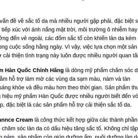
vấn đề về sắc tố da mà nhiều người gặp phải, đặc biệt 
 tiếp xúc với ánh nắng mặt trời, môi trường ô nhiễm hay
hưởng đến vẻ ngoài, các đốm sắc tố còn khiến làn da kém
ong cuộc sống hằng ngày. Vì vậy, việc lựa chọn một sản
cải thiện tình trạng này luôn được nhiều người quan t
m Hàn Quốc Chính Hãng
là dòng mỹ phẩm chăm sóc d
hằm hỗ trợ làm mờ các vùng da sạm màu, nám và tàn
 sáng khỏe và đều màu hơn theo thời gian. Sản phẩm th
 hiệu mỹ phẩm Hàn Quốc được nhiều người biết đến vớ
đặc biệt là các sản phẩm hỗ trợ cải thiện sắc tố da.
annce Cream
là công thức kết hợp giữa các thành phần
chăm sóc làn da có dấu hiệu tăng sắc tố. Không chỉ tập
ốm nám, sản phẩm còn giúp dưỡng ẩm, nuôi dưỡng làn d