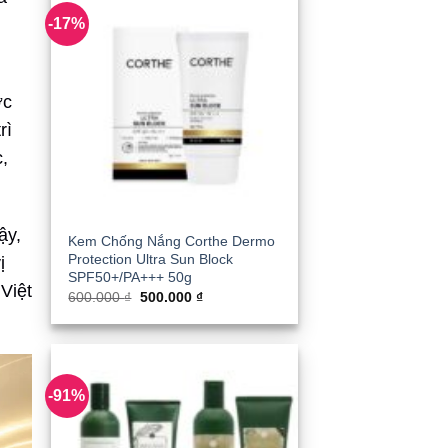
-17%
c
rì
,
ậy,
Kem Chống Nắng Corthe Dermo
Protection Ultra Sun Block
ị
SPF50+/PA+++ 50g
Việt
Giá
Giá
600.000
₫
500.000
₫
gốc
hiện
là:
tại
600.000 ₫.
là:
500.000 ₫.
-91%