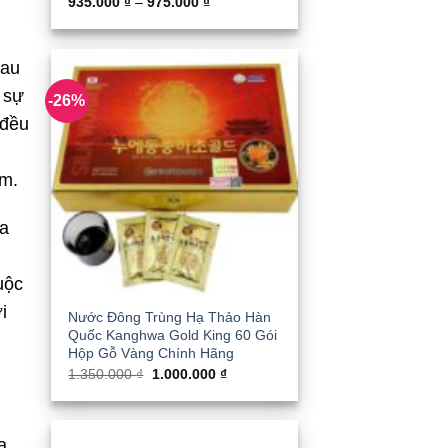
Khoảng
935.000
₫
–
975.000
₫
giá:
từ
935.000 ₫
đến
sau
975.000 ₫
 sự
-26%
 đều
âm.
a
uộc
i
Nước Đông Trùng Hạ Thảo Hàn
Quốc Kanghwa Gold King 60 Gói
Hộp Gỗ Vàng Chính Hãng
Giá
Giá
1.350.000
₫
1.000.000
₫
gốc
hiện
là:
tại
1.350.000 ₫.
là:
1.000.000 ₫.
a