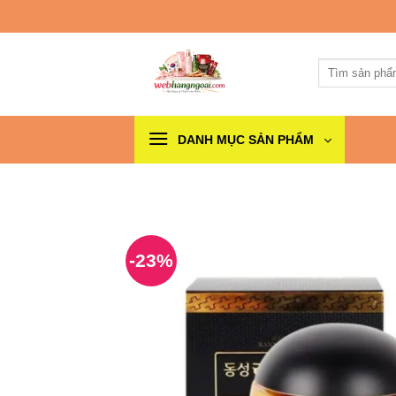
Skip
to
content
Tìm
kiếm:
DANH MỤC SẢN PHẨM
-23%